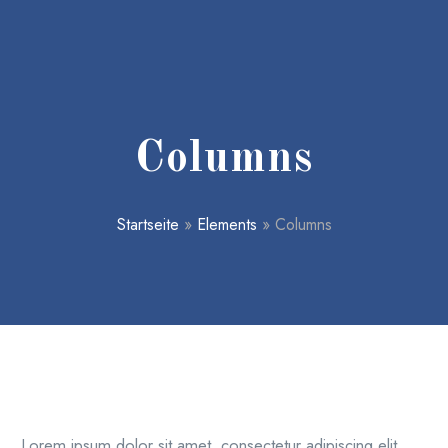
Columns
Startseite
»
Elements
»
Columns
Lorem ipsum dolor sit amet, consectetur adipiscing elit,