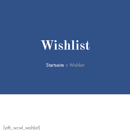
Wishlist
Startseite
»
Wishlist
[yith_wcwl_wishlist]